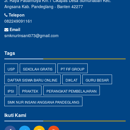
Jl. Raya Padamulya Km.1 Cikapas Desa Sumurlaban Kec.
Angsana Kab. Pandeglang - Banten 42277
Telepon
082249091161
Email
smknurinsani073@gmail.com
Tags
USP
SEKOLAH GRATIS
PT FIF GROUP
DAFTAR SISWA BARU ONLINE
DIKLAT
GURU BESAR
IPSI
PRAKTEK
PERANGKAT PEMBELAJARAN
SMK NUR INSANI ANGSANA PANDEGLANG
Ikuti Kami