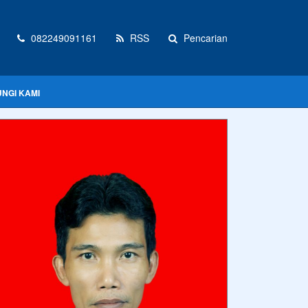
082249091161
RSS
Pencarian
NGI KAMI