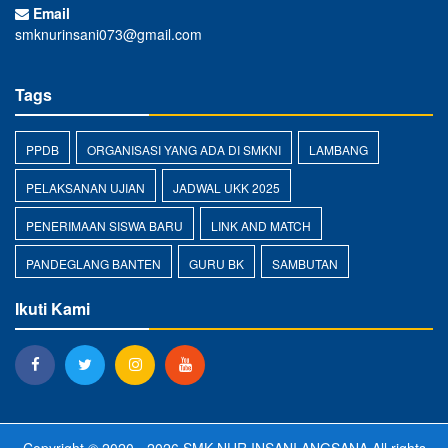
Email
smknurinsani073@gmail.com
Tags
PPDB
ORGANISASI YANG ADA DI SMKNI
LAMBANG
PELAKSANAN UJIAN
JADWAL UKK 2025
PENERIMAAN SISWA BARU
LINK AND MATCH
PANDEGLANG BANTEN
GURU BK
SAMBUTAN
Ikuti Kami
Copyright © 2020 - 2026
SMK NUR INSANI ANGSANA
All rights