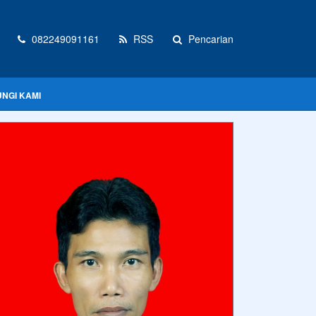
082249091161
RSS
Pencarian
NGI KAMI