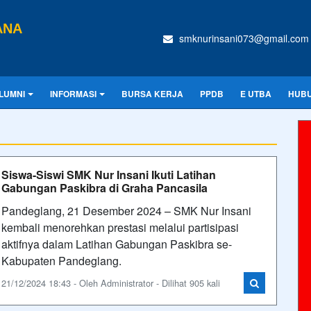
ANA
smknurinsani073@gmail.com
LUMNI
INFORMASI
BURSA KERJA
PPDB
E UTBA
HUBU
Siswa-Siswi SMK Nur Insani Ikuti Latihan
Gabungan Paskibra di Graha Pancasila
Pandeglang, 21 Desember 2024 – SMK Nur Insani
kembali menorehkan prestasi melalui partisipasi
aktifnya dalam Latihan Gabungan Paskibra se-
Kabupaten Pandeglang.
21/12/2024 18:43 - Oleh Administrator - Dilihat 905 kali