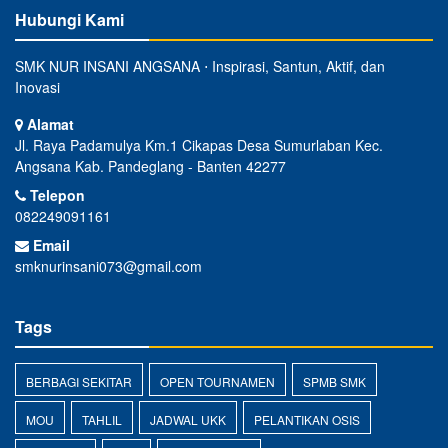
Hubungi Kami
SMK NUR INSANI ANGSANA ⋅ Inspirasi, Santun, Aktif, dan
Inovasi
Alamat
Jl. Raya Padamulya Km.1 Cikapas Desa Sumurlaban Kec.
Angsana Kab. Pandeglang - Banten 42277
Telepon
082249091161
Email
smknurinsani073@gmail.com
Tags
BERBAGI SEKITAR
OPEN TOURNAMEN
SPMB SMK
MOU
TAHLIL
JADWAL UKK
PELANTIKAN OSIS