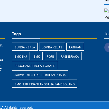
Tags
Ik
f,
BURSA KERJA
LOMBA KELAS
LATIHAN
SMK TKJ
SMK
PGRI
PASKIBRAKA
as
a
PROGRAM SEKOLAH GRATIS
7
JADWAL SEKOLAH DI BULAN PUASA
SMK NUR INSANI ANGSANA PANDEGLANG
NA
All rights reserved.