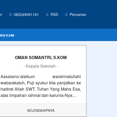
om
082249091161
RSS
Pencarian
NGI KAMI
OMAN SOMANTRI, S.KOM
- Kepala Sekolah -
Assalamu’alaikum warahmatullahi
wabarakatuh, Puji syukur kita panjatkan ke
hadirat Allah SWT, Tuhan Yang Maha Esa,
atas limpahan rahmat dan karunia-Nya…
SELENGKAPNYA