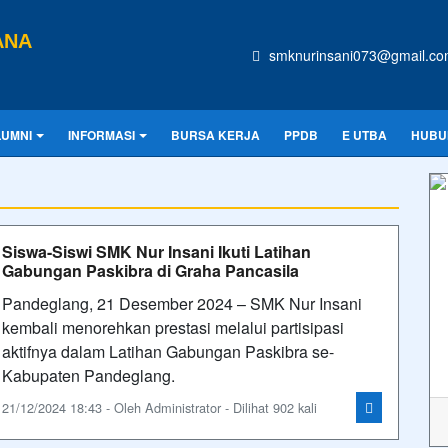
ANA
smknurinsani073@gmail.c
LUMNI
INFORMASI
BURSA KERJA
PPDB
E UTBA
HUBU
Siswa-Siswi SMK Nur Insani Ikuti Latihan
Gabungan Paskibra di Graha Pancasila
Pandeglang, 21 Desember 2024 – SMK Nur Insani
kembali menorehkan prestasi melalui partisipasi
aktifnya dalam Latihan Gabungan Paskibra se-
Kabupaten Pandeglang.
21/12/2024 18:43 - Oleh Administrator - Dilihat 902 kali