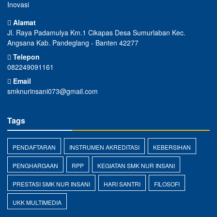
Inovasi
Alamat
Jl. Raya Padamulya Km.1 Cikapas Desa Sumurlaban Kec.
Angsana Kab. Pandeglang - Banten 42277
Telepon
082249091161
Email
smknurinsani073@gmail.com
Tags
PENDAFTARAN
INSTRUMEN AKREDITASI
KEBERSIHAN
PENGHARGAAN
RPP
KEGIATAN SMK NUR INSANI
PRESTASI SMK NUR INSANI
HARI SANTRI
FILOSOFI
UKK MULTIMEDIA